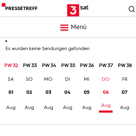
PRESSETREFF
Menü
Meldungen
Es wurden keine Sendungen gefunden
PW 32
PW 33
PW 34
PW 35
PW 36
PW 37
PW 38
Programm
SA
SO
MO
DI
MI
DO
FR
Mediathek
01
02
03
04
05
06
07
Aug
Trailer
Aug
Aug
Aug
Aug
Aug
Aug
Bilder