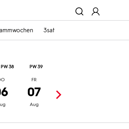
rammwochen
3sat
PW 38
PW 39
DO
FR
SA
SO
06
07
08
09
ug
Aug
Aug
Aug