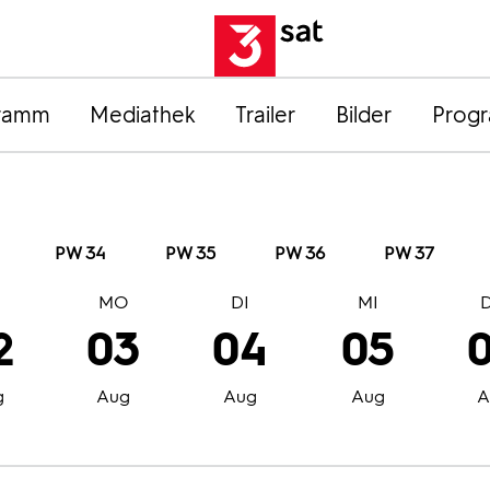
ramm
Mediathek
Trailer
Bilder
Prog
PW 34
PW 35
PW 36
PW 37
O
MO
DI
MI
2
03
04
05
g
Aug
Aug
Aug
A