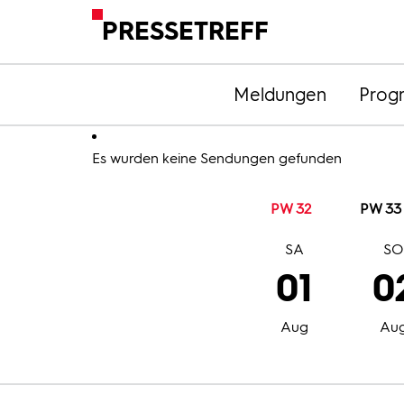
PRESSETREFF
Meldungen
Prog
Es wurden keine Sendungen gefunden
PW 32
PW 33
SA
S
01
0
Aug
Au