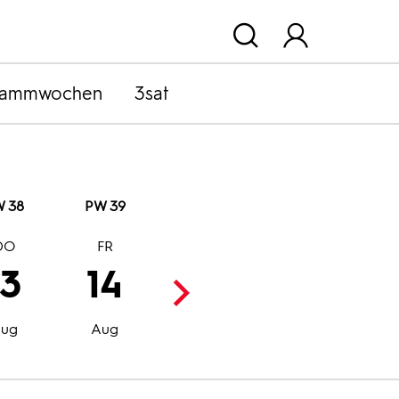
rammwochen
3sat
 38
PW 39
DO
FR
SA
SO
13
14
15
16
Aug
Aug
ug
Aug