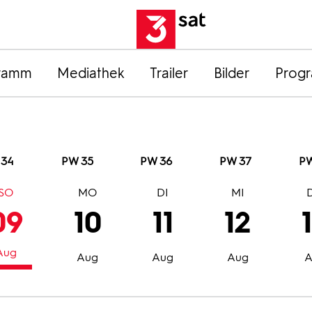
ramm
Mediathek
Trailer
Bilder
Prog
 34
PW 35
PW 36
PW 37
PW
SO
MO
DI
MI
09
10
11
12
Aug
Aug
Aug
Aug
A