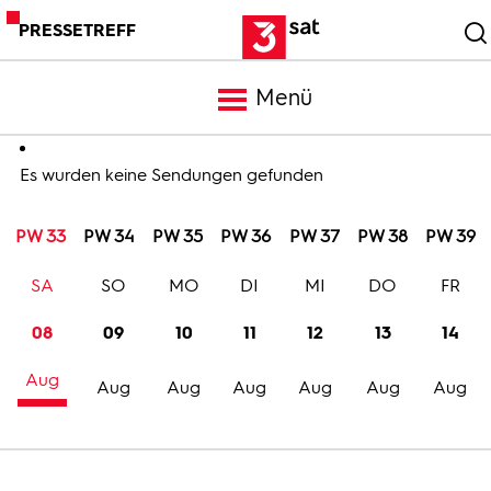
PRESSETREFF
Menü
Meldungen
Es wurden keine Sendungen gefunden
PW 33
PW 34
PW 35
PW 36
PW 37
PW 38
PW 39
Programm
SA
SO
MO
DI
MI
DO
FR
Mediathek
08
09
10
11
12
13
14
Aug
Trailer
Aug
Aug
Aug
Aug
Aug
Aug
Bilder