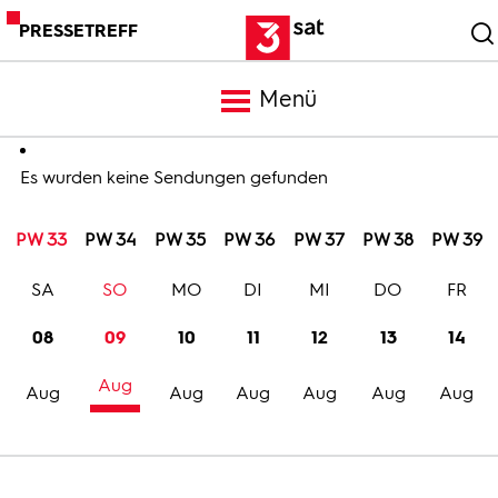
PRESSETREFF
Menü
Meldungen
Es wurden keine Sendungen gefunden
PW 33
PW 34
PW 35
PW 36
PW 37
PW 38
PW 39
Programm
SA
SO
MO
DI
MI
DO
FR
Mediathek
08
09
10
11
12
13
14
Aug
Trailer
Aug
Aug
Aug
Aug
Aug
Aug
Bilder