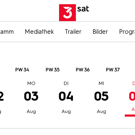
ramm
Mediathek
Trailer
Bilder
Prog
PW 34
PW 35
PW 36
PW 37
O
MO
DI
MI
2
03
04
05
A
g
Aug
Aug
Aug