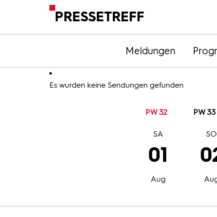
PRESSETREFF
Meldungen
Prog
Es wurden keine Sendungen gefunden
PW 32
PW 33
SA
S
01
0
Aug
Au