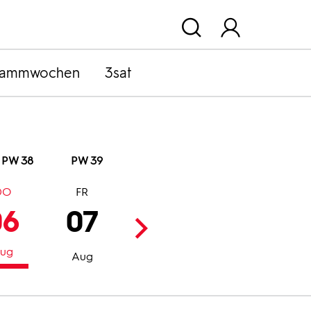
rammwochen
3sat
PW 38
PW 39
DO
FR
SA
SO
06
07
08
09
ug
Aug
Aug
Aug