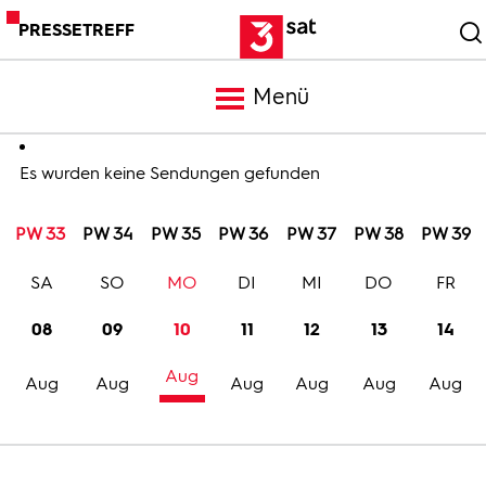
PRESSETREFF
Menü
Meldungen
Es wurden keine Sendungen gefunden
PW 33
PW 34
PW 35
PW 36
PW 37
PW 38
PW 39
Programm
SA
SO
MO
DI
MI
DO
FR
Mediathek
08
09
10
11
12
13
14
Aug
Trailer
Aug
Aug
Aug
Aug
Aug
Aug
Bilder