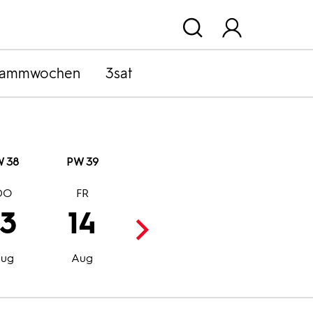
rammwochen
3sat
 38
PW 39
DO
FR
SA
SO
13
14
15
16
Aug
Aug
ug
Aug