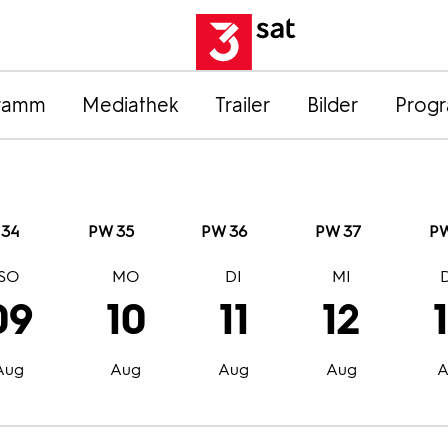
ramm
Mediathek
Trailer
Bilder
Prog
 34
PW 35
PW 36
PW 37
PW
SO
MO
DI
MI
09
10
11
12
Aug
Aug
Aug
Aug
A