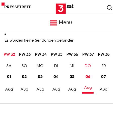
PRESSETREFF
Menü
Meldungen
Es wurden keine Sendungen gefunden
PW 32
PW 33
PW 34
PW 35
PW 36
PW 37
PW 38
Programm
SA
SO
MO
DI
MI
DO
FR
Mediathek
01
02
03
04
05
06
07
Aug
Trailer
Aug
Aug
Aug
Aug
Aug
Aug
Bilder