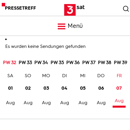
PRESSETREFF
Menü
Meldungen
Es wurden keine Sendungen gefunden
PW 32
PW 33
PW 34
PW 35
PW 36
PW 37
PW 38
PW 39
Programm
SA
SO
MO
DI
MI
DO
FR
Mediathek
01
02
03
04
05
06
07
Aug
Trailer
Aug
Aug
Aug
Aug
Aug
Aug
Bilder