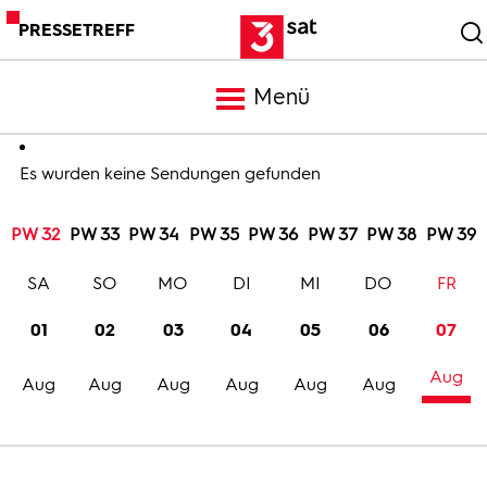
PRESSETREFF
Menü
Meldungen
Es wurden keine Sendungen gefunden
PW 32
PW 33
PW 34
PW 35
PW 36
PW 37
PW 38
PW 39
Programm
SA
SO
MO
DI
MI
DO
FR
Mediathek
01
02
03
04
05
06
07
Aug
Trailer
Aug
Aug
Aug
Aug
Aug
Aug
Bilder