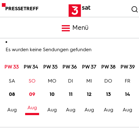
PRESSETREFF
Menü
Meldungen
Es wurden keine Sendungen gefunden
PW 33
PW 34
PW 35
PW 36
PW 37
PW 38
PW 39
Programm
SA
SO
MO
DI
MI
DO
FR
Mediathek
08
09
10
11
12
13
14
Aug
Trailer
Aug
Aug
Aug
Aug
Aug
Aug
Bilder