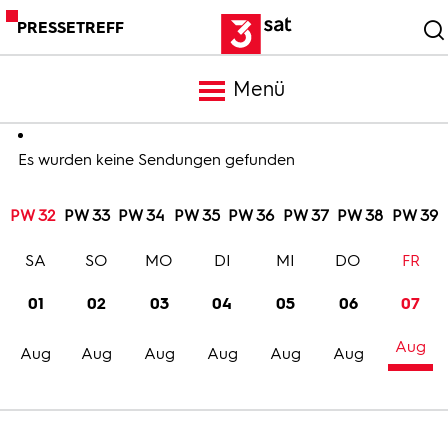
PRESSETREFF
Menü
Meldungen
Es wurden keine Sendungen gefunden
PW 32
PW 33
PW 34
PW 35
PW 36
PW 37
PW 38
PW 39
Programm
SA
SO
MO
DI
MI
DO
FR
Mediathek
01
02
03
04
05
06
07
Aug
Trailer
Aug
Aug
Aug
Aug
Aug
Aug
Bilder