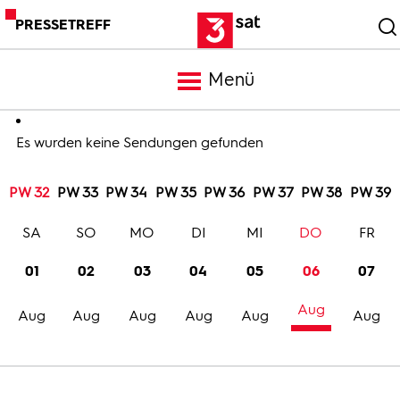
PRESSETREFF
Menü
Meldungen
Es wurden keine Sendungen gefunden
PW 32
PW 33
PW 34
PW 35
PW 36
PW 37
PW 38
PW 39
Programm
SA
SO
MO
DI
MI
DO
FR
Mediathek
01
02
03
04
05
06
07
Aug
Trailer
Aug
Aug
Aug
Aug
Aug
Aug
Bilder