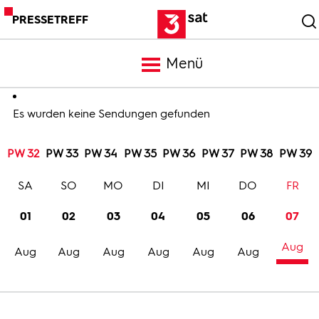
PRESSETREFF
Menü
Meldungen
Es wurden keine Sendungen gefunden
PW 32
PW 33
PW 34
PW 35
PW 36
PW 37
PW 38
PW 39
Programm
SA
SO
MO
DI
MI
DO
FR
Mediathek
01
02
03
04
05
06
07
Aug
Trailer
Aug
Aug
Aug
Aug
Aug
Aug
Bilder