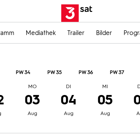
ramm
Mediathek
Trailer
Bilder
Prog
PW 34
PW 35
PW 36
PW 37
O
MO
DI
MI
2
03
04
05
g
Aug
Aug
Aug
A