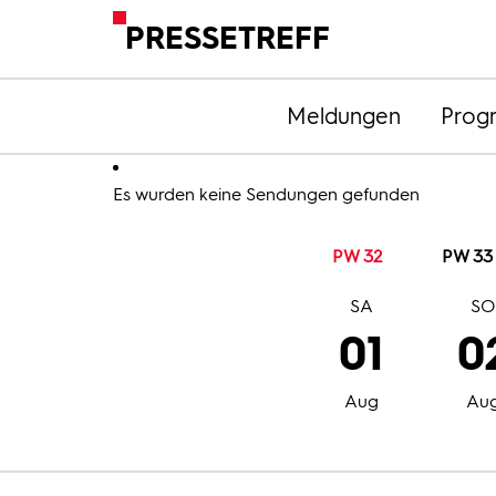
PRESSETREFF
Meldungen
Prog
Es wurden keine Sendungen gefunden
PW 32
PW 33
SA
S
01
0
Aug
Au