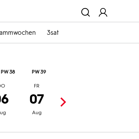
rammwochen
3sat
PW 38
PW 39
DO
FR
SA
SO
06
07
08
09
ug
Aug
Aug
Aug