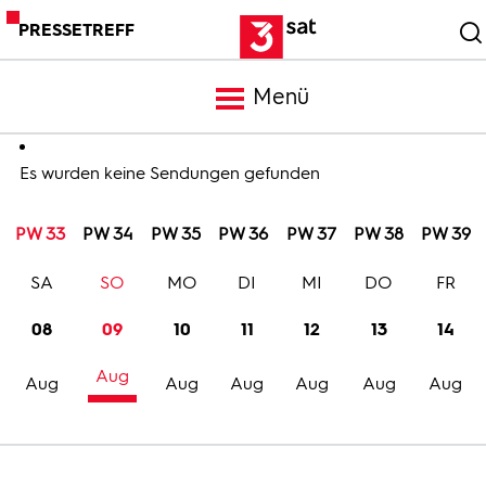
PRESSETREFF
Menü
Meldungen
Es wurden keine Sendungen gefunden
PW 33
PW 34
PW 35
PW 36
PW 37
PW 38
PW 39
Programm
SA
SO
MO
DI
MI
DO
FR
Mediathek
08
09
10
11
12
13
14
Aug
Trailer
Aug
Aug
Aug
Aug
Aug
Aug
Bilder