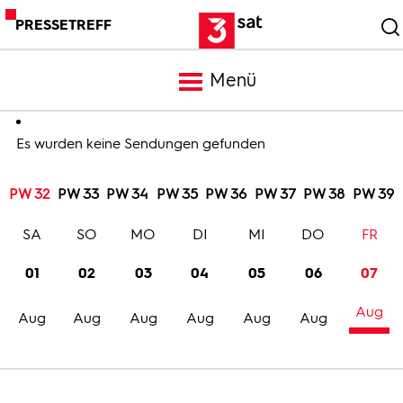
PRESSETREFF
Menü
Meldungen
Es wurden keine Sendungen gefunden
PW 32
PW 33
PW 34
PW 35
PW 36
PW 37
PW 38
PW 39
Programm
SA
SO
MO
DI
MI
DO
FR
Mediathek
01
02
03
04
05
06
07
Aug
Trailer
Aug
Aug
Aug
Aug
Aug
Aug
Bilder