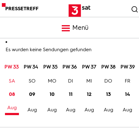
PRESSETREFF
Menü
Meldungen
Es wurden keine Sendungen gefunden
PW 33
PW 34
PW 35
PW 36
PW 37
PW 38
PW 39
Programm
SA
SO
MO
DI
MI
DO
FR
Mediathek
08
09
10
11
12
13
14
Aug
Trailer
Aug
Aug
Aug
Aug
Aug
Aug
Bilder