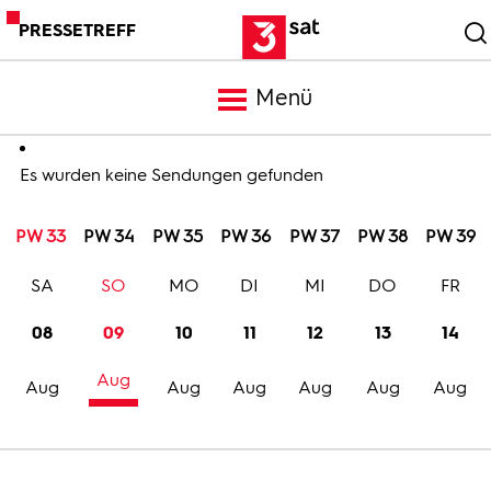
PRESSETREFF
Menü
Meldungen
Es wurden keine Sendungen gefunden
PW 33
PW 34
PW 35
PW 36
PW 37
PW 38
PW 39
Programm
SA
SO
MO
DI
MI
DO
FR
Mediathek
08
09
10
11
12
13
14
Aug
Trailer
Aug
Aug
Aug
Aug
Aug
Aug
Bilder