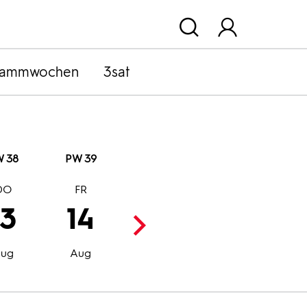
rammwochen
3sat
 38
PW 39
DO
FR
SA
SO
13
14
15
16
Aug
Aug
ug
Aug