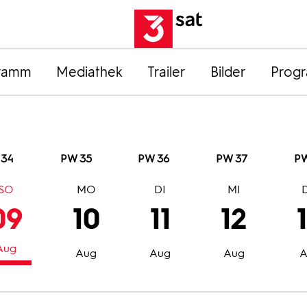
ramm
Mediathek
Trailer
Bilder
Prog
 34
PW 35
PW 36
PW 37
PW
SO
MO
DI
MI
09
10
11
12
Aug
Aug
Aug
Aug
A