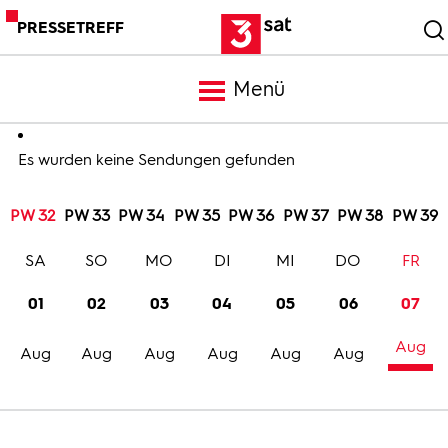
PRESSETREFF
Menü
Meldungen
Es wurden keine Sendungen gefunden
PW 32
PW 33
PW 34
PW 35
PW 36
PW 37
PW 38
PW 39
Programm
SA
SO
MO
DI
MI
DO
FR
Mediathek
01
02
03
04
05
06
07
Aug
Trailer
Aug
Aug
Aug
Aug
Aug
Aug
Bilder