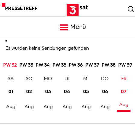
PRESSETREFF
Menü
Meldungen
Es wurden keine Sendungen gefunden
PW 32
PW 33
PW 34
PW 35
PW 36
PW 37
PW 38
PW 39
Programm
SA
SO
MO
DI
MI
DO
FR
Mediathek
01
02
03
04
05
06
07
Aug
Trailer
Aug
Aug
Aug
Aug
Aug
Aug
Bilder