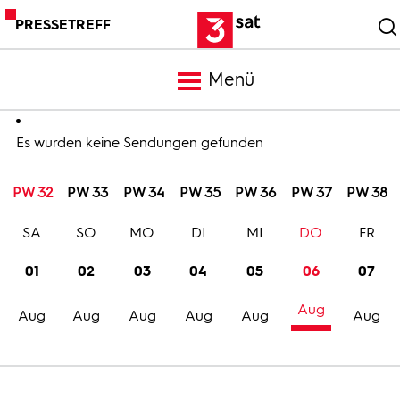
PRESSETREFF
Menü
Meldungen
Es wurden keine Sendungen gefunden
PW 32
PW 33
PW 34
PW 35
PW 36
PW 37
PW 38
Programm
SA
SO
MO
DI
MI
DO
FR
Mediathek
01
02
03
04
05
06
07
Aug
Trailer
Aug
Aug
Aug
Aug
Aug
Aug
Bilder