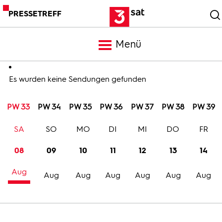
PRESSETREFF
Menü
Meldungen
Es wurden keine Sendungen gefunden
PW 33
PW 34
PW 35
PW 36
PW 37
PW 38
PW 39
Programm
SA
SO
MO
DI
MI
DO
FR
Mediathek
08
09
10
11
12
13
14
Aug
Trailer
Aug
Aug
Aug
Aug
Aug
Aug
Bilder