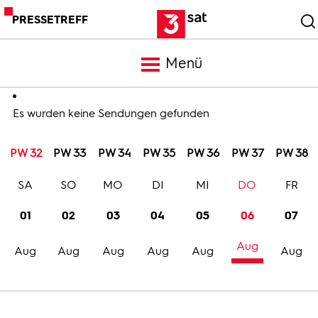
PRESSETREFF
Menü
Meldungen
Es wurden keine Sendungen gefunden
PW 32
PW 33
PW 34
PW 35
PW 36
PW 37
PW 38
Programm
SA
SO
MO
DI
MI
DO
FR
Mediathek
01
02
03
04
05
06
07
Aug
Trailer
Aug
Aug
Aug
Aug
Aug
Aug
Bilder