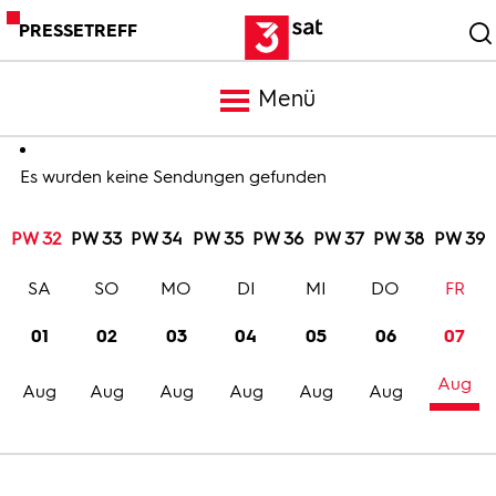
PRESSETREFF
Menü
Meldungen
Es wurden keine Sendungen gefunden
PW 32
PW 33
PW 34
PW 35
PW 36
PW 37
PW 38
PW 39
Programm
SA
SO
MO
DI
MI
DO
FR
Mediathek
01
02
03
04
05
06
07
Aug
Trailer
Aug
Aug
Aug
Aug
Aug
Aug
Bilder