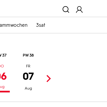
rammwochen
3sat
 37
PW 38
DO
FR
SA
SO
06
07
08
09
ug
Aug
Aug
Aug