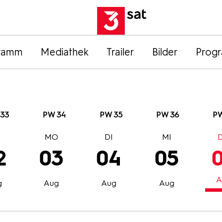
ramm
Mediathek
Trailer
Bilder
Prog
33
PW 34
PW 35
PW 36
PW
O
MO
DI
MI
2
03
04
05
A
g
Aug
Aug
Aug