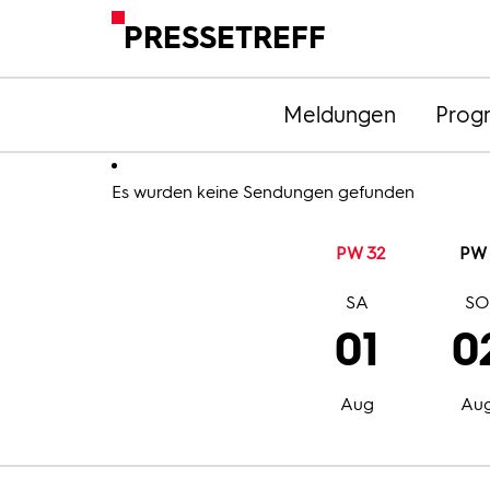
PRESSETREFF
Meldungen
Prog
Es wurden keine Sendungen gefunden
PW 32
PW 
SA
S
01
0
Aug
Au