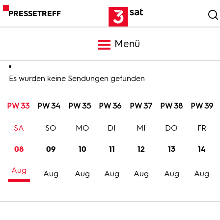
PRESSETREFF
Menü
Meldungen
Es wurden keine Sendungen gefunden
PW 33
PW 34
PW 35
PW 36
PW 37
PW 38
PW 39
Programm
SA
SO
MO
DI
MI
DO
FR
Mediathek
08
09
10
11
12
13
14
Aug
Trailer
Aug
Aug
Aug
Aug
Aug
Aug
Bilder