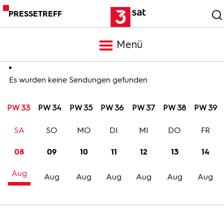
PRESSETREFF
Menü
Meldungen
Es wurden keine Sendungen gefunden
PW 33
PW 34
PW 35
PW 36
PW 37
PW 38
PW 39
Programm
SA
SO
MO
DI
MI
DO
FR
Mediathek
08
09
10
11
12
13
14
Aug
Trailer
Aug
Aug
Aug
Aug
Aug
Aug
Bilder