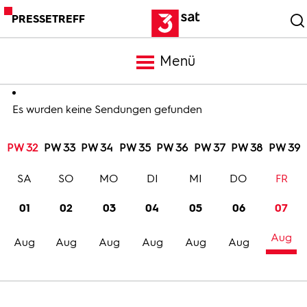
PRESSETREFF
Menü
Meldungen
Es wurden keine Sendungen gefunden
PW 32
PW 33
PW 34
PW 35
PW 36
PW 37
PW 38
PW 39
Programm
SA
SO
MO
DI
MI
DO
FR
Mediathek
01
02
03
04
05
06
07
Aug
Trailer
Aug
Aug
Aug
Aug
Aug
Aug
Bilder