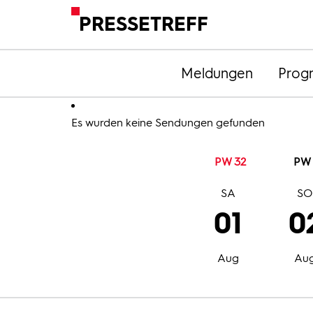
PRESSETREFF
Meldungen
Prog
Es wurden keine Sendungen gefunden
PW 32
PW 
SA
S
01
0
Aug
Au