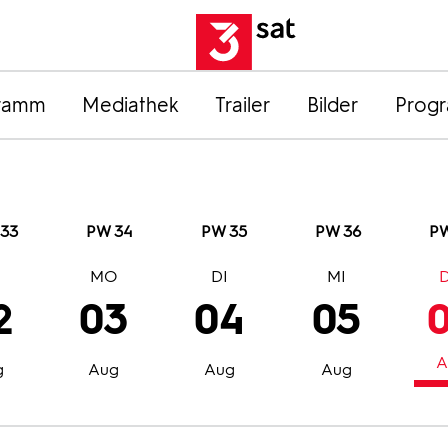
ramm
Mediathek
Trailer
Bilder
Prog
33
PW 34
PW 35
PW 36
PW
O
MO
DI
MI
2
03
04
05
A
g
Aug
Aug
Aug