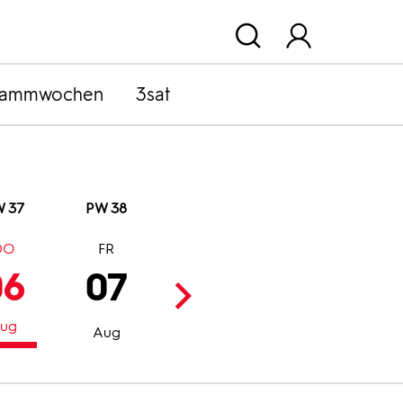
rammwochen
3sat
 37
PW 38
DO
FR
SA
SO
06
07
08
09
ug
Aug
Aug
Aug