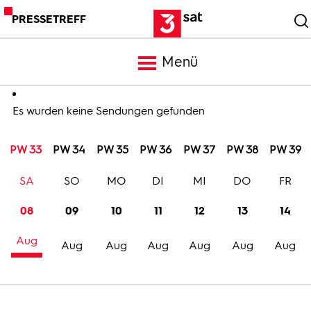
PRESSETREFF
Menü
Meldungen
Es wurden keine Sendungen gefunden
PW 33
PW 34
PW 35
PW 36
PW 37
PW 38
PW 39
Programm
SA
SO
MO
DI
MI
DO
FR
Mediathek
08
09
10
11
12
13
14
Aug
Trailer
Aug
Aug
Aug
Aug
Aug
Aug
Bilder