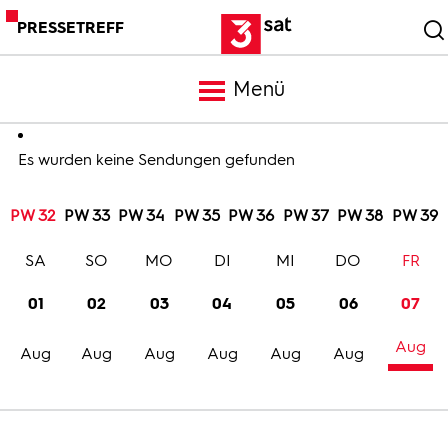
PRESSETREFF
Menü
Meldungen
Es wurden keine Sendungen gefunden
PW 32
PW 33
PW 34
PW 35
PW 36
PW 37
PW 38
PW 39
Programm
SA
SO
MO
DI
MI
DO
FR
Mediathek
01
02
03
04
05
06
07
Aug
Trailer
Aug
Aug
Aug
Aug
Aug
Aug
Bilder