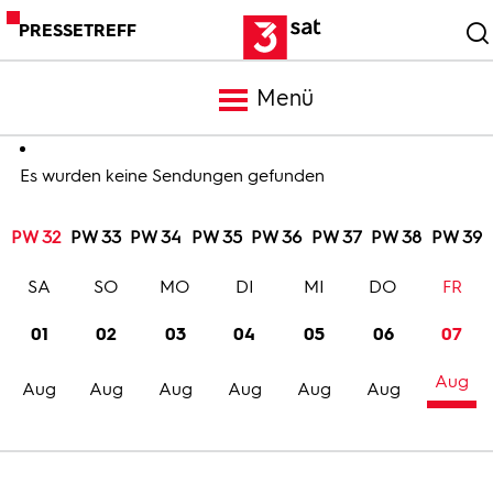
PRESSETREFF
Menü
Meldungen
Es wurden keine Sendungen gefunden
PW 32
PW 33
PW 34
PW 35
PW 36
PW 37
PW 38
PW 39
Programm
SA
SO
MO
DI
MI
DO
FR
Mediathek
01
02
03
04
05
06
07
Aug
Trailer
Aug
Aug
Aug
Aug
Aug
Aug
Bilder