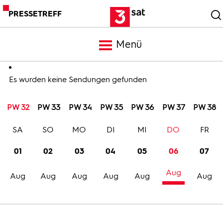
PRESSETREFF
Menü
Meldungen
Es wurden keine Sendungen gefunden
PW 32
PW 33
PW 34
PW 35
PW 36
PW 37
PW 38
Programm
SA
SO
MO
DI
MI
DO
FR
Mediathek
01
02
03
04
05
06
07
Aug
Trailer
Aug
Aug
Aug
Aug
Aug
Aug
Bilder