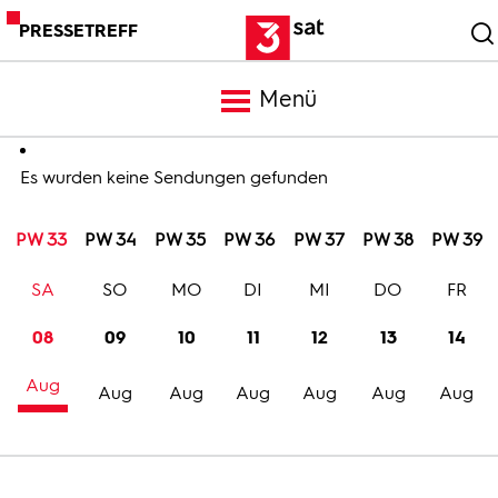
PRESSETREFF
Menü
Meldungen
Es wurden keine Sendungen gefunden
PW 33
PW 34
PW 35
PW 36
PW 37
PW 38
PW 39
Programm
SA
SO
MO
DI
MI
DO
FR
Mediathek
08
09
10
11
12
13
14
Aug
Trailer
Aug
Aug
Aug
Aug
Aug
Aug
Bilder