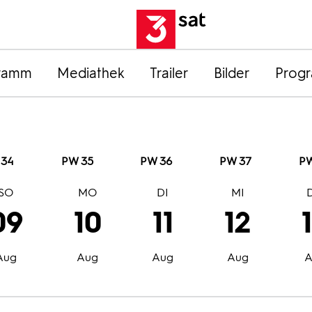
ramm
Mediathek
Trailer
Bilder
Prog
 34
PW 35
PW 36
PW 37
PW
SO
MO
DI
MI
09
10
11
12
Aug
Aug
Aug
Aug
A