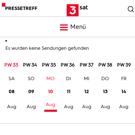
PRESSETREFF
Menü
Meldungen
Es wurden keine Sendungen gefunden
PW 33
PW 34
PW 35
PW 36
PW 37
PW 38
PW 39
Programm
SA
SO
MO
DI
MI
DO
FR
Mediathek
08
09
10
11
12
13
14
Aug
Trailer
Aug
Aug
Aug
Aug
Aug
Aug
Bilder