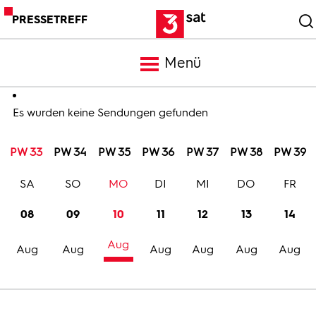
PRESSETREFF
Menü
Meldungen
Es wurden keine Sendungen gefunden
PW 33
PW 34
PW 35
PW 36
PW 37
PW 38
PW 39
Programm
SA
SO
MO
DI
MI
DO
FR
Mediathek
08
09
10
11
12
13
14
Aug
Trailer
Aug
Aug
Aug
Aug
Aug
Aug
Bilder