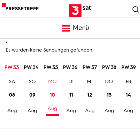
PRESSETREFF
Menü
Meldungen
Es wurden keine Sendungen gefunden
PW 33
PW 34
PW 35
PW 36
PW 37
PW 38
PW 39
Programm
SA
SO
MO
DI
MI
DO
FR
Mediathek
08
09
10
11
12
13
14
Aug
Trailer
Aug
Aug
Aug
Aug
Aug
Aug
Bilder