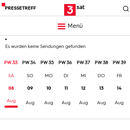
PRESSETREFF
Menü
Meldungen
Es wurden keine Sendungen gefunden
PW 33
PW 34
PW 35
PW 36
PW 37
PW 38
PW 39
Programm
SA
SO
MO
DI
MI
DO
FR
Mediathek
08
09
10
11
12
13
14
Aug
Trailer
Aug
Aug
Aug
Aug
Aug
Aug
Bilder