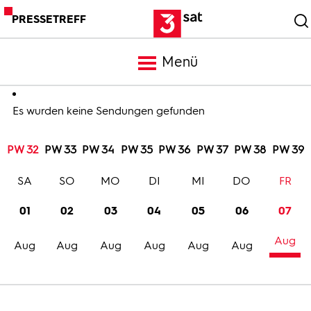
PRESSETREFF
Menü
Meldungen
Es wurden keine Sendungen gefunden
PW 32
PW 33
PW 34
PW 35
PW 36
PW 37
PW 38
PW 39
Programm
SA
SO
MO
DI
MI
DO
FR
Mediathek
01
02
03
04
05
06
07
Aug
Trailer
Aug
Aug
Aug
Aug
Aug
Aug
Bilder