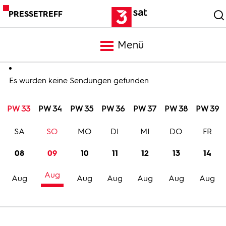
PRESSETREFF
Menü
Meldungen
Es wurden keine Sendungen gefunden
PW 33
PW 34
PW 35
PW 36
PW 37
PW 38
PW 39
Programm
SA
SO
MO
DI
MI
DO
FR
Mediathek
08
09
10
11
12
13
14
Aug
Trailer
Aug
Aug
Aug
Aug
Aug
Aug
Bilder