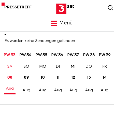
PRESSETREFF
Menü
Meldungen
Es wurden keine Sendungen gefunden
PW 33
PW 34
PW 35
PW 36
PW 37
PW 38
PW 39
Programm
SA
SO
MO
DI
MI
DO
FR
Mediathek
08
09
10
11
12
13
14
Aug
Trailer
Aug
Aug
Aug
Aug
Aug
Aug
Bilder