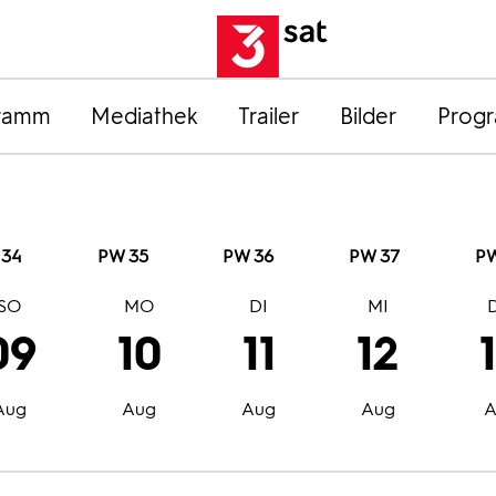
ramm
Mediathek
Trailer
Bilder
Prog
 34
PW 35
PW 36
PW 37
PW
SO
MO
DI
MI
09
10
11
12
Aug
Aug
Aug
Aug
A