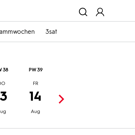
rammwochen
3sat
 38
PW 39
DO
FR
SA
SO
13
14
15
16
Aug
Aug
ug
Aug