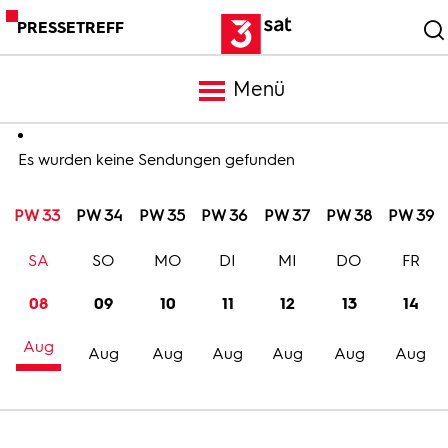
PRESSETREFF
Menü
Meldungen
Es wurden keine Sendungen gefunden
PW 33
PW 34
PW 35
PW 36
PW 37
PW 38
PW 39
Programm
SA
SO
MO
DI
MI
DO
FR
Mediathek
08
09
10
11
12
13
14
Aug
Trailer
Aug
Aug
Aug
Aug
Aug
Aug
Bilder