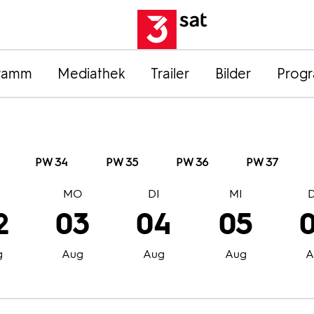
ramm
Mediathek
Trailer
Bilder
Prog
PW 34
PW 35
PW 36
PW 37
O
MO
DI
MI
2
03
04
05
g
Aug
Aug
Aug
A