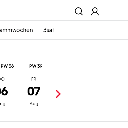
rammwochen
3sat
PW 38
PW 39
DO
FR
SA
SO
06
07
08
09
ug
Aug
Aug
Aug