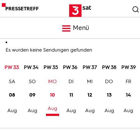
PRESSETREFF
Menü
Meldungen
Es wurden keine Sendungen gefunden
PW 33
PW 34
PW 35
PW 36
PW 37
PW 38
PW 39
Programm
SA
SO
MO
DI
MI
DO
FR
Mediathek
08
09
10
11
12
13
14
Aug
Trailer
Aug
Aug
Aug
Aug
Aug
Aug
Bilder