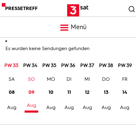
PRESSETREFF
Menü
Meldungen
Es wurden keine Sendungen gefunden
PW 33
PW 34
PW 35
PW 36
PW 37
PW 38
PW 39
Programm
SA
SO
MO
DI
MI
DO
FR
Mediathek
08
09
10
11
12
13
14
Aug
Trailer
Aug
Aug
Aug
Aug
Aug
Aug
Bilder